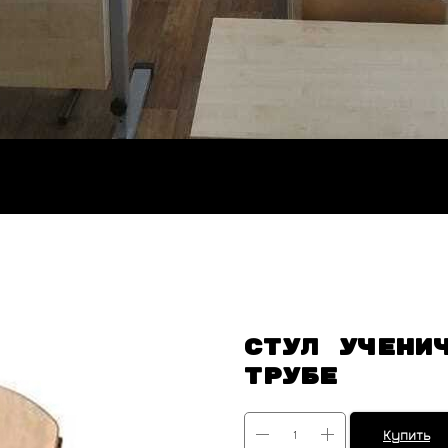
Стул учени
трубе
Купить